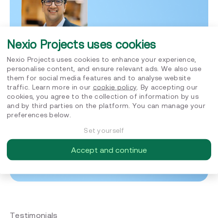
Nexio Projects uses cookies
Nexio Projects uses cookies to enhance your experience,
personalise content, and ensure relevant ads. We also use
them for social media features and to analyse website
Specialist in ESG regulation and reporting,
traffic. Learn more in our
cookie policy
. By accepting our
including standard interpretation, gap
cookies, you agree to the collection of information by us
analysis, materiality assessment, process
and by third parties on the platform. You can manage your
set-up, data collation and consistency
preferences below.
and audit readiness. Ex-EY & KPMG CFA,
MBA INSEAD
Set yourself
FMCG
Industrial products
Industrial technology
Insurance
Media
Accept and continue
Telecom
Testimonials