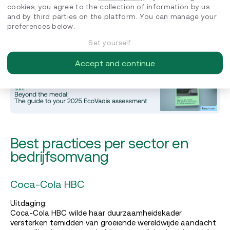
duurzaamheidsverslagen of interne KPI-dashboards.
cookies, you agree to the collection of information by us
and by third parties on the platform. You can manage your
Download onze jaarlijkse gids waarin EcoVadis-experts
preferences below.
dieper ingaan op de beoordelingsmethodologie van dit
Set yourself
jaar.
Accept and continue
Best practices per sector en
bedrijfsomvang
Coca-Cola HBC
Uitdaging:
Coca-Cola HBC wilde haar duurzaamheidskader
versterken temidden van groeiende wereldwijde aandacht