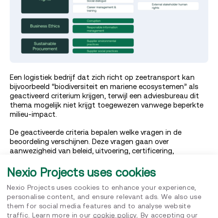
Een logistiek bedrijf dat zich richt op zeetransport kan
bijvoorbeeld “biodiversiteit en mariene ecosystemen” als
geactiveerd criterium krijgen, terwijl een adviesbureau dit
thema mogelijk niet krijgt toegewezen vanwege beperkte
milieu-impact.
De geactiveerde criteria bepalen welke vragen in de
beoordeling verschijnen. Deze vragen gaan over
aanwezigheid van beleid, uitvoering, certificering,
dekkingsgraad, rapportage en externe risicofactoren (via
AI-monitoring).
Nexio Projects uses cookies
Bedrijven beantwoorden dus alleen relevante vragen en
Nexio Projects uses cookies to enhance your experience,
leveren maximaal 55 onderbouwende documenten aan.
personalise content, and ensure relevant ads. We also use
Het is aan te raden om documenten aan te leveren die
them for social media features and to analyse website
meerdere thema’s tegelijk dekken – zoals
traffic. Learn more in our
cookie policy
. By accepting our