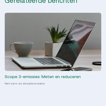
Gerelateerde berichten
Scope 3-emissies: Meten en reduceren
Ho
Net-zero en decarbonisatie
CS