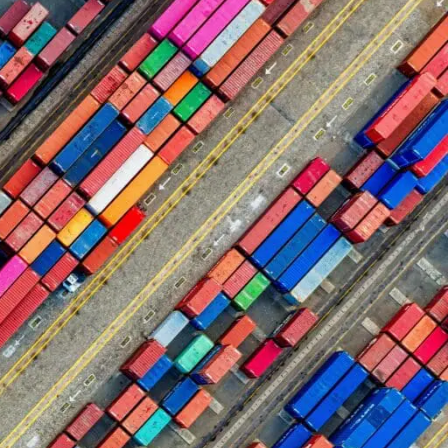
par conteneurs qui offre un vaste
.
 cadre de sa stratégie de durabilité
 elle souhaite structurer
 dans l’UE et en Afrique.
e de son système de gestion du