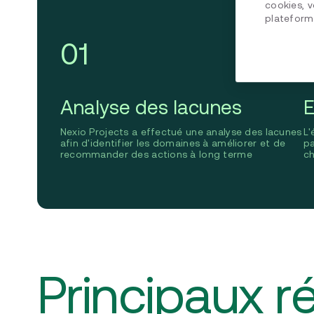
cookies, v
plateform
01
Analyse des lacunes
Nexio Projects a effectué une analyse des lacunes
L'
afin d'identifier les domaines à améliorer et de
pa
recommander des actions à long terme
ch
Principaux r