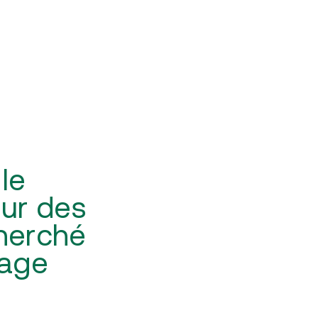
le
eur des
cherché
tage