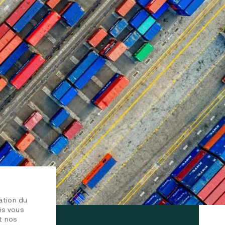
 écologique.
20
sation du
tés vous
t nos