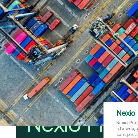
développe
Industrie
Transport
Bureaux
5 sièges 
La solution
Nexio 
Nexio Proje
Nexio Proj
site web, 
sont perti