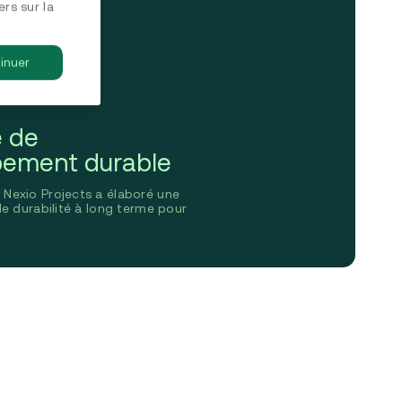
rs sur la
inuer
e de
pement durable
Nexio Projects a élaboré une
de durabilité à long terme pour