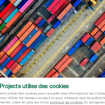
ment durable afin d’accélérer sa démarche
Pays
 et logistique
Plus de 1
régionaux
 de
Projects utilise des cookies
cts
ects utilise des cookies pour recueillir des informations sur l'utili
pour utiliser les réseaux sociaux et pour s'assurer que les publici
nentes. Lisez-en plus sur notre
politique de cookies
. En acceptan