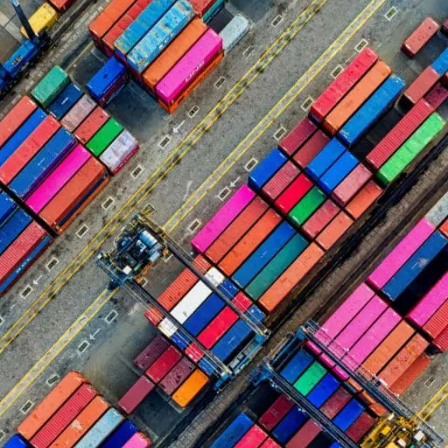
anique
ne société mondiale de transport maritime 
 lignes régulières couvrant plus de 100 pays
 a déjà fixé des objectifs ambitieux dans le
ransport maritime de conteneurs. Aujourd’hui,
ent sa stratégie pour le transport terrestre
régional a demandé une vérification extern