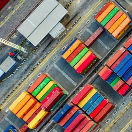
Informations sur l'entreprise
Réseau océ
express
ONE est u
réseau de
La société
pour le t
correctem
Le siège 