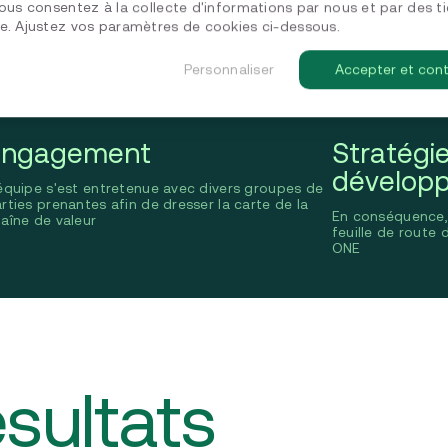
ous consentez à la collecte d'informations par nous et par des tie
e. Ajustez vos paramètres de cookies ci-dessous.
02
03
Personnaliser
Accepter et cont
Engagement
Stratégi
dévelop
équipe s'est entretenue avec divers groupes de
rties prenantes afin de dresser la carte de la
En conséquence, 
aîne de valeur
feuille de route 
ONE
ésultats